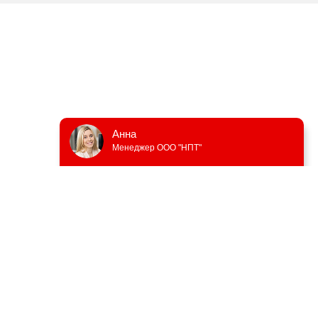
Анна
Менеджер ООО "НПТ"
+7 495 628 70 72
npt-2018@yandex.ru
Москва, 101000, Б.
Златоустинский пер., д. 2/8
стр.1
Публичная офферта