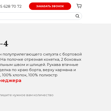
5 628 70 72
ЗАКАЗАТЬ ЗВОНОК
-4
он полуприлегающего силуэта с бортовой
 На полочке отрезная кокетка, 2 боковых
альным швом и шлицей. Рукава втачные
делка по краю борта, верху кармана и
, 100% хлопок, 100% полиэстр
енеджера
пишите нужное вам количество